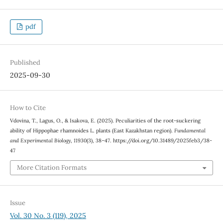
pdf
Published
2025-09-30
How to Cite
Vdovina, T., Lagus, O., & Isakova, E. (2025). Peculiarities of the root-suckering
ability of Hippophae rhamnoides L. plants (East Kazakhstan region).
Fundamental
and Experimental Biology
,
11930
(3), 38–47. https://doi.org/10.31489/2025feb3/38-
47
More Citation Formats
Issue
Vol. 30 No. 3 (119), 2025