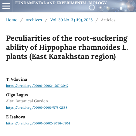
FUNDAMENTAL AND EXPERIMENTAL BIOLOGY
Home
/
Archives
/
Vol. 30 No. 3 (119), 2025
/
Articles
Peculiarities of the root-suckering
ability of Hippophae rhamnoides L.
plants (East Kazakhstan region)
T. Vdovina
https://orcid.org/0000-0002-1767-3047
Olga Lagus
Altai Botanical Garden
https://orcid.org/0000-0001-7178-2888
E Isakova
https://orcid.org/0000-0002-9056-6504