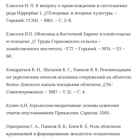
Елисеев И. П. К вопросу о происхождении и систематике
рода Hippophae L //Плодовые и ягодные культуры. –
Горький: ГСХИ. – 1983. – С. 3-8.
Елисеев И.П. Облепиха в Восточной Европе в плейстоцене
и голоцене // Труды Горьковского сельско –
хозяйственного института. –Т.77. – Горький. – 1974. – 53 –
60.
Кондратьев В. Н., Шаталов В. Г., Панков Я. В. Рекомендации
по укреплению откосов земляных сооружений на объектах
Волго-Донского канала посадками облепихи //М.:
Союзгипроводхоз. – 1987. – Т. 12. – С. 4.
Кузин А.Н. Агролесомелиоративные основы освоения
очагов опустынивания Прикаспия. Саратов; 2001.
Одноралов Г. А., Панков Я. В., Боев В. Е. Роль облепихи
крушиновой в формировании экосистем техногенных