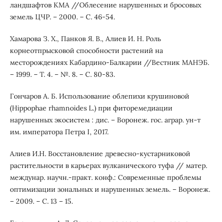
ландшафтов КМА //Облесение нарушенных и бросовых
земель ЦЧР. – 2000. – С. 46-54.
Хамарова З. Х., Панков Я. В., Алиев И. Н. Роль
корнеотпрысковой способности растений на
месторождениях Кабардино-Балкарии //Вестник МАНЭБ.
– 1999. – Т. 4. – №. 8. – С. 80-83.
Гончаров А. Б. Использование облепихи крушиновой
(Hippophae rhamnoides L.) при фиторемедиации
нарушенных экосистем : дис. – Воронеж. гос. аграр. ун-т
им. императора Петра I, 2017.
Алиев И.Н. Восстановление древесно-кустарниковой
растительности в карьерах вулканического туфа // матер.
междунар. научн.-практ. конф.: Современные проблемы
оптимизации зональных и нарушенных земель. – Воронеж.
– 2009. – С. 13 – 15.