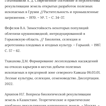
Гогатишвили А. Д. Современное состояние и перспективы
рекультивации земель открытых разработок полезных
ископаемых в Грузии //Растительность и промышленные
загрязнения. – 1970. – №. 7. – С. 34-37.
Фефелов В.А. Зимостойкость некоторых популяций
облепихи крушиновидной, интродуцированной в
Горьковскую область. // Биология, селекция и
агротехника плодовых и ягодных культур. – Горький. – 1987.
С. 57 – 62.
Тхакахова Д.М. Формирование лесоплодовых насаждений
на откосах карьеров в местах добычи полезных
ископаемых в предгорной зоне северного Кавказа 06.03.01.
Лесные культуры, селекция, семеноводство. Диссертация.
2022.
Архипов И.Г. Вопросы биологической рекультивации
земель в Казахстане. Теоретические и практические
проблемы рекультивации нарушенных земель. – Москва. –