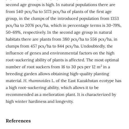
second age groups is high. In natural populations there are
from 540 pcs/ha to 5173 pcs/ha of plants of the first age
group, in the clumps of the introduced population from 1353
pcs/ha to 2076 pcs/ha, which in percentage terms is 30-79%,
50-69%, respectively. In the second age group in natural
habitats there are plants from 380 pcs/ha to 556 pcs/ha, in
clumps from 457 pcs/ha to 844 pcs/ha. Undoubtedly, the
influence of genes and environmental factors on the high
root-suckering ability of plants is affected. The most optimal
2
number of root suckers from 16 to 30 pcs per 12 m
in a
breeding garden allows obtaining high-quality planting
material.
H. rhamnoides
L. of the East Kazakhstan ecotype has
a high root-suckering ability, which allows it to be
recommended as a melioration plant. It is characterized by
high winter hardiness and longevity.
References