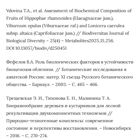
Vdovina Т.А., et al. Assessment of Biochemical Composition of
Fruits of Hippophae rhamnoides (Elaeagnaceae juss.),
Viburnum opulus (Viburnaceae raf.) and Lonicera caerulea
subsp. altaica (Caprifoliaceae juss.) // Biodiversitas Journal of
Biological Diversity – 25(4) – Metabolites2025,15,256.
DOI:10.13057/biodiv/d250451
Фефелов В.А. Роль биологических факторов в устойчивости
биоценозов облепихи. // Ботанические исследования в
азиатской России: матер. ХI съезда Русского ботанического
общества. – Барнаул. – 2003. – С. 465 – 466.
Трещевская Э. И., Тихонова Е. Н., Малинина Т. А.
Биоразнообразие деревьев и кустарников для лесной
рекультивации двухкомпонентных техноземов //
Природно-техногенные комплексы: современное
состояние и перспективы восстановления. – Новосибирск
– 2016. – С. 270-274.