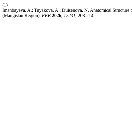
(1)
Imanbayeva, A.; Tuyakova, A.; Duisenova, N. Anatomical Structure 
(Mangistau Region).
FEB
2026
,
12231
, 208-214.